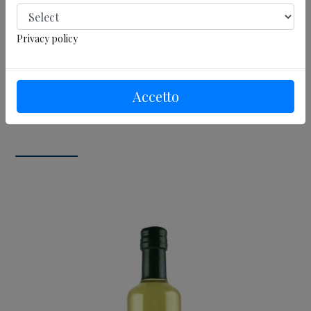
PIEMME propone una selezione di Liquori che
Privacy policy
esaltano il profumo e l’aroma di frutti e coltivazioni
tipiche della macchia mediterranea: digestivi,
rinfrescanti o corposi, soddisfano ogni inclinazione
Accetto
gustativa di chi li assaggia.